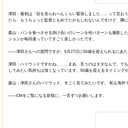
津田：最初は「目を見られへんくらい緊張しました…」って言お
たら、もうちょっと監督ともめてたかもしれないんですけど、隣に
森山：パンを食べさせる掛け合いのシーンを何パターンも撮影し
ションが毎回違っていてすごく楽しかったです。
――津田さんへの質問ですが、5月27日に50歳を迎えられるにあ
津田：ハリウッドですかね。……まあ、言うのはタダなんで。でも
してみたい気持ちは強くなっています。50歳を迎えるタイミング
森山：津田さんのハリウッド、すごく見てみたいです。 私も海外
――CMをご覧になる皆様に、一言ずつお願いします。