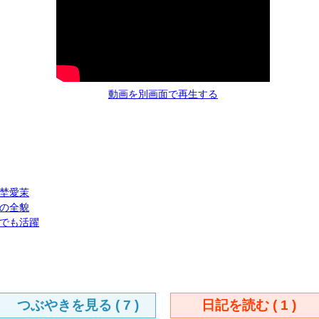
動画を別画面で再生する
埜愛茉
の全貌
でも活躍
つぶやきを見る (
7
)
日記を読む (
1
)