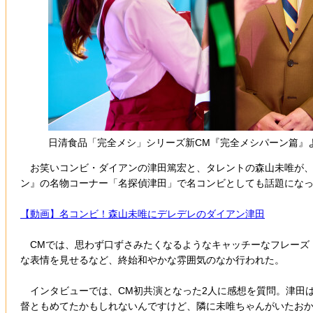
日清食品「完全メシ」シリーズ新CM『完全メシパーン篇』
お笑いコンビ・ダイアンの津田篤宏と、タレントの森山未唯が、き
ン』の名物コーナー「名探偵津田」で名コンビとしても話題になっ
【動画】名コンビ！森山未唯にデレデレのダイアン津田
CMでは、思わず口ずさみたくなるようなキャッチーなフレーズ『
な表情を見せるなど、終始和やかな雰囲気のなか行われた。
インタビューでは、CM初共演となった2人に感想を質問。津田
督ともめてたかもしれないんですけど、隣に未唯ちゃんがいたおか