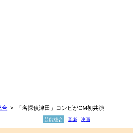
総合
「名探偵津田」コンビがCM初共演
芸能総合
|
音楽
|
映画