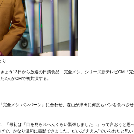
より
ょう13日から放送の日清食品「完全メシ」シリーズ新テレビCM『完
た2人がCMで初共演する。
完全メシ パンパーン』に合わせ、森山が津田に何度もパンを食べさせ
は、「最初は『目を見られへんくらい緊張しました…』って言おうと思
げで、かなり温和に撮影できました。だいぶ“ええ人”でいられたと思