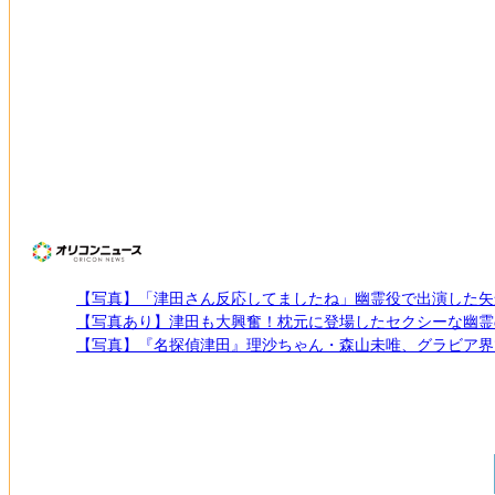
【写真】「津田さん反応してましたね」幽霊役で出演した矢
【写真あり】津田も大興奮！枕元に登場したセクシーな幽霊
【写真】『名探偵津田』理沙ちゃん・森山未唯、グラビア界