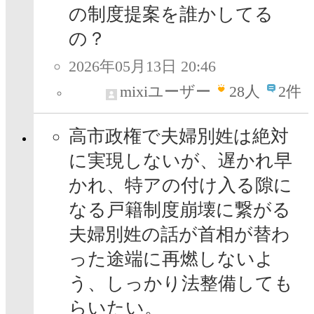
の制度提案を誰かしてる
の？
2026年05月13日 20:46
mixiユーザー
28
人
2件
高市政権で夫婦別姓は絶対
に実現しないが、遅かれ早
かれ、特アの付け入る隙に
なる戸籍制度崩壊に繋がる
夫婦別姓の話が首相が替わ
った途端に再燃しないよ
う、しっかり法整備しても
らいたい。