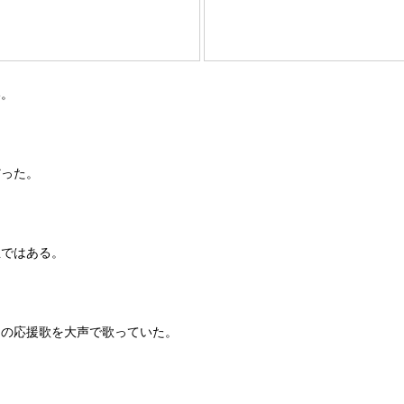
い。
だった。
生ではある。
スの応援歌を大声で歌っていた。