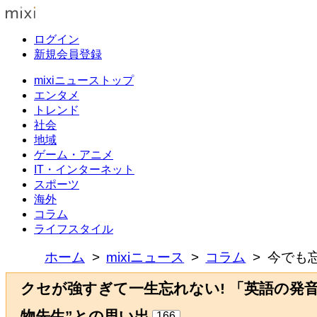
ログイン
新規会員登録
mixiニューストップ
エンタメ
トレンド
社会
地域
ゲーム・アニメ
IT・インターネット
スポーツ
海外
コラム
ライフスタイル
ホーム
mixiニュース
コラム
今でも
クセが強すぎて一生忘れない! 「英語の発
物先生”との思い出
166