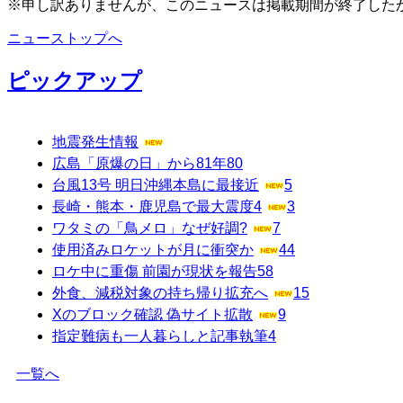
※申し訳ありませんが、このニュースは掲載期間が終了した
ニューストップへ
ピックアップ
地震発生情報
広島「原爆の日」から81年
80
台風13号 明日沖縄本島に最接近
5
長崎・熊本・鹿児島で最大震度4
3
ワタミの「鳥メロ」なぜ好調?
7
使用済みロケットが月に衝突か
44
ロケ中に重傷 前園が現状を報告
58
外食、減税対象の持ち帰り拡充へ
15
Xのブロック確認 偽サイト拡散
9
指定難病も一人暮らしと記事執筆
4
一覧へ