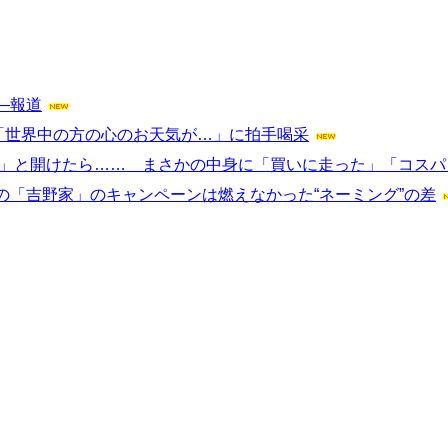
―報道
「世界中の方の心のお天気が…」に拍手喝采
！」と開けたら…… まさかの中身に「買いに走った」「コス
「吉野家」のキャンペーンは燃えなかった“ネーミング”の差