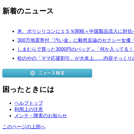
新着のニュース
米、ポリシリコンに１５％関税＝中国製品流入に対抗
300万地震寄付「汚い金」に毅然反論のセクシー女優
しまむらで買った3000円のバッグ→「何か入ってる
松のやの「ママ応援割引」が大炎上……内容そっくりの
困ったときには
ヘルプトップ
利用上の注意
メンテ・障害のお知らせ
このページの上部へ