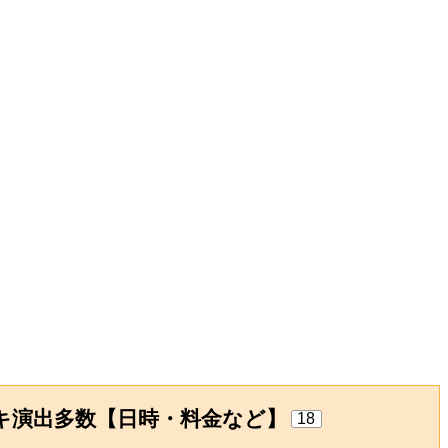
キ演出多数【日時・料金など】
18