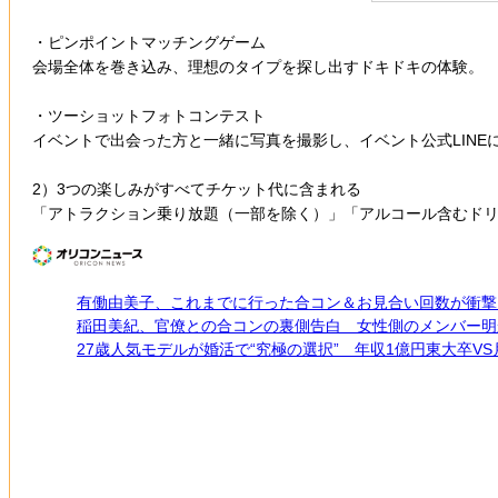
・ピンポイントマッチングゲーム
会場全体を巻き込み、理想のタイプを探し出すドキドキの体験。
・ツーショットフォトコンテスト
イベントで出会った方と一緒に写真を撮影し、イベント公式LIN
2）3つの楽しみがすべてチケット代に含まれる
「アトラクション乗り放題（一部を除く）」「アルコール含むド
有働由美子、これまでに行った合コン＆お見合い回数が衝撃
稲田美紀、官僚との合コンの裏側告白 女性側のメンバー明
27歳人気モデルが婚活で“究極の選択” 年収1億円東大卒V