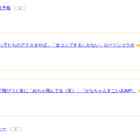
気予報
8
ちびっ子たちのアクスタやば」「全コンプするしかない」ローソンコラボ
で飛びつく姿に「めちゃ飛んでる（笑）」「かなちゃんすごいJUMP」
ィー
3