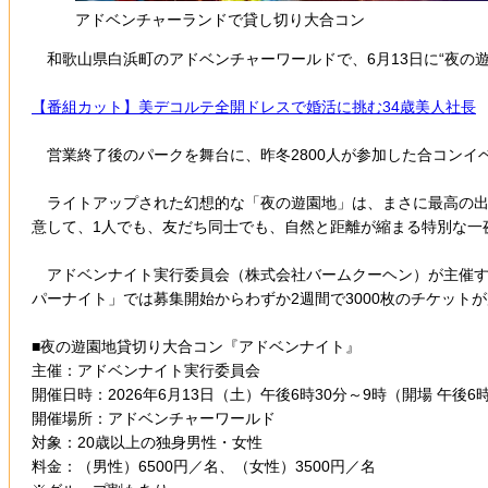
アドベンチャーランドで貸し切り大合コン
和歌山県白浜町のアドベンチャーワールドで、6月13日に“夜の
【番組カット】美デコルテ全開ドレスで婚活に挑む34歳美人社長
営業終了後のパークを舞台に、昨冬2800人が参加した合コンイ
ライトアップされた幻想的な「夜の遊園地」は、まさに最高の出
意して、1人でも、友だち同士でも、自然と距離が縮まる特別な一
アドベンナイト実行委員会（株式会社バームクーヘン）が主催する
パーナイト」では募集開始からわずか2週間で3000枚のチケット
■夜の遊園地貸切り大合コン『アドベンナイト』
主催：アドベンナイト実行委員会
開催日時：2026年6月13日（土）午後6時30分～9時（開場 午後6
開催場所：アドベンチャーワールド
対象：20歳以上の独身男性・女性
料金：（男性）6500円／名、（女性）3500円／名