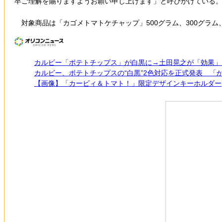
卒ご理解を賜りますようお願い申し上げます」と呼びかけている
対象商品は「カゴメトマトケチャップ」500グラム、300グラム、
カルビー「ポテトチップス」が白黒に→土田晃之が「効果」
カルビー、ポテトチップスの“白黒”2色対応を正式発表 「
【画像】「カービィ＆トマト！」限定デザインキーホルダー