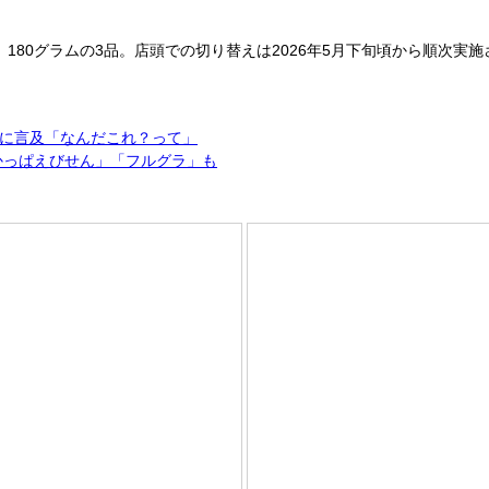
。
180グラムの3品。店頭での切り替えは2026年5月下旬頃から順次実
に言及「なんだこれ？って」
かっぱえびせん」「フルグラ」も