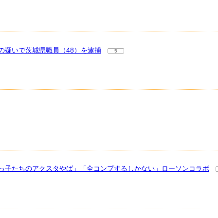
の疑いで茨城県職員（48）を逮捕
5
ちびっ子たちのアクスタやば」「全コンプするしかない」ローソンコラボ