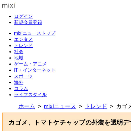
ログイン
新規会員登録
mixiニューストップ
エンタメ
トレンド
社会
地域
ゲーム・アニメ
IT・インターネット
スポーツ
海外
コラム
ライフスタイル
ホーム
mixiニュース
トレンド
カゴ
カゴメ、トマトケチャップの外装を透明デ