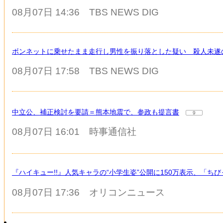
08月07日 14:36
TBS NEWS DIG
ボンネットに乗せたまま走行し男性を振り落とした疑い 殺人未遂
08月07日 17:58
TBS NEWS DIG
中立公、補正検討を要請＝熊本地震で、参政も提言書
9
08月07日 16:01
時事通信社
『ハイキュー!!』人気キャラの“小学生姿”公開に150万表示、「
08月07日 17:36
オリコンニュース