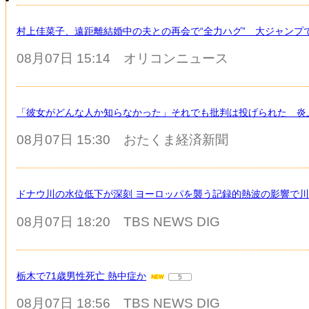
村上佳菜子、遠距離結婚中の夫との再会で“全力ハグ” 大ジャンプ
08月07日 15:14
オリコンニュース
「彼女がどんな人か知らなかった」それでも批判は投げられた 炎上
08月07日 15:30
おたくま経済新聞
ドナウ川の水位低下が深刻 ヨーロッパを襲う記録的熱波の影響で川
08月07日 18:20
TBS NEWS DIG
栃木で71歳男性死亡 熱中症か
5
08月07日 18:56
TBS NEWS DIG