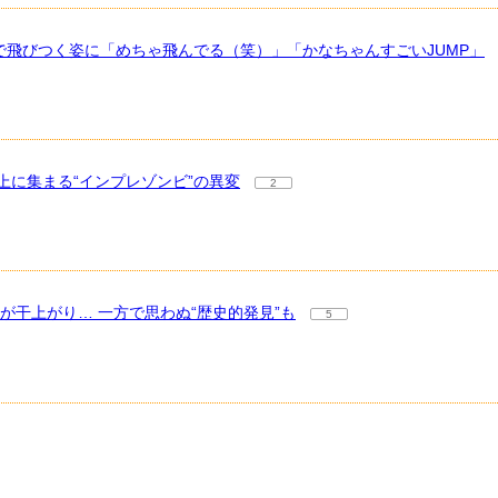
で飛びつく姿に「めちゃ飛んでる（笑）」「かなちゃんすごいJUMP」
に集まる“インプレゾンビ”の異変
2
が干上がり… 一方で思わぬ“歴史的発見”も
5