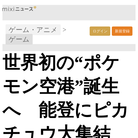
ゲーム・アニメ
>
ログイン
新規登録
ゲーム
世界初の“ポケ
モン空港”誕生
へ 能登にピカ
チュウ大集結