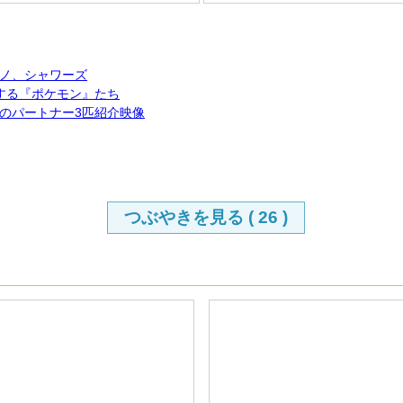
ノ、シャワーズ
する『ポケモン』たち
のパートナー3匹紹介映像
つぶやきを見る (
26
)