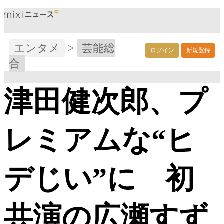
エンタメ
>
芸能総
ログイン
新規登録
合
津田健次郎、プ
レミアムな“ヒ
デじい”に 初
共演の広瀬すず