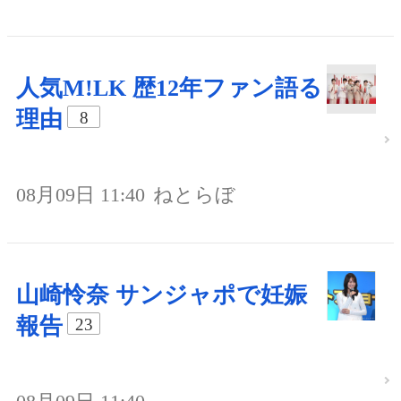
人気M!LK 歴12年ファン語る
理由
8
08月09日 11:40
ねとらぼ
山崎怜奈 サンジャポで妊娠
報告
23