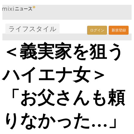
ライフスタイル
ログイン
新規登録
＜義実家を狙う
ハイエナ女＞
「お父さんも頼
りなかった…」