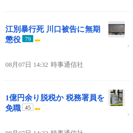
江別暴行死 川口被告に無期
懲役
79
08月07日 14:32
時事通信社
1億円余り脱税か 税務署員を
免職
45