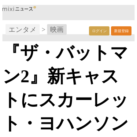
エンタメ
>
映画
ログイン
新規登録
『ザ・バットマ
ン2』新キャス
トにスカーレッ
ト・ヨハンソン