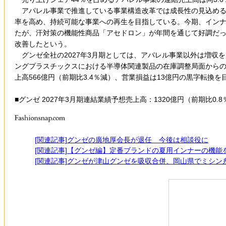
アパレル事業で推進している事業構造改革では成長性の見込める
率を高め、持続可能な事業への再生を目指している。今期、インナー
たが、汗対策の機能性商品「アセドロン」が年間を通じて好調だっ
改善したという。
グンゼ全社の2027年3月期としては、アパレル事業以外は増収を
ングプラスチックスにおける半導体関連製品の在庫調整局面からの回
上高566億円（前期比3.4％減）、営業損益は13億円の黒字転換を
■グンゼ 2027年3月期連結業績予想売上高：1320億円（前期比0.8
[関連記事]グンゼの廣地厚会長が退任 今後は相談役に
[関連記事]【グンゼ編】定番ブランドの夏用インナーの機能
[関連記事]グンゼが津山グンゼを吸収合併、岡山県でミシン