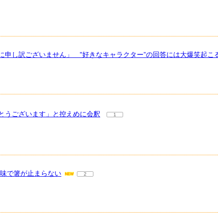
に申し訳ございません」 "好きなキャラクター”の回答には大爆笑起こ
とうございます」と控えめに会釈
1
旨味で箸が止まらない
2