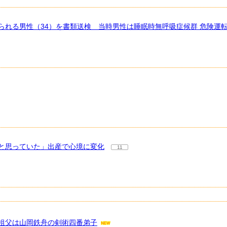
られる男性（34）を書類送検 当時男性は睡眠時無呼吸症候群 危険運
と思っていた」出産で心境に変化
11
祖父は山岡鉄舟の剣術四番弟子