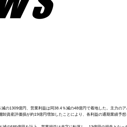
減の1309億円、営業利益は同38.4％減の48億円で着地した。主力の
に棚卸資産評価損が約19億円増加したことにより、各利益の通期業績予
％減の585億円を計上。営業損益は赤字に転落し、13億円の損失となっ