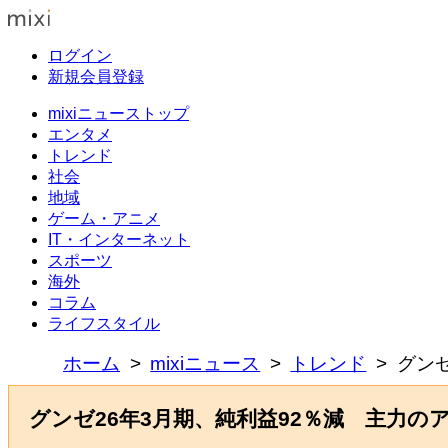
ログイン
新規会員登録
mixiニューストップ
エンタメ
トレンド
社会
地域
ゲーム・アニメ
IT・インターネット
スポーツ
海外
コラム
ライフスタイル
ホーム
mixiニュース
トレンド
グン
グンゼ26年3月期、純利益92％減 主力の