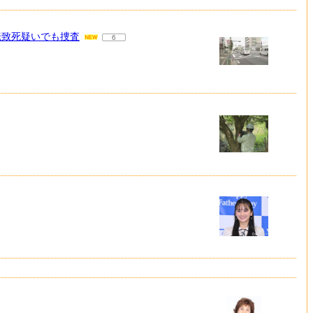
転致死疑いでも捜査
6