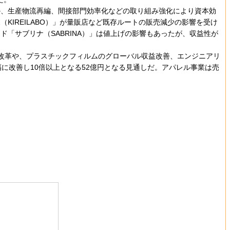
か、生産物流再編、間接部門効率化などの取り組み強化により資本効
IREILABO）」が量販店など既存ルートの販売減少の影響を受け
「サブリナ（SABRINA）」は値上げの影響もあったが、収益性が
構造改革や、プラスチックフィルムのグローバル収益改善、エンジニアリ
幅に改善し10倍以上となる52億円となる見通しだ。アパレル事業は売
）