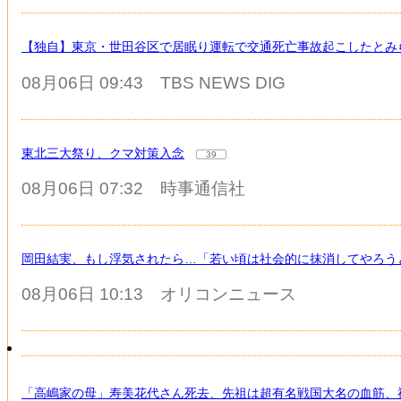
【独自】東京・世田谷区で居眠り運転で交通死亡事故起こしたとみ
08月06日 09:43
TBS NEWS DIG
東北三大祭り、クマ対策入念
39
08月06日 07:32
時事通信社
岡田結実、もし浮気されたら…「若い頃は社会的に抹消してやろう
08月06日 10:13
オリコンニュース
「高嶋家の母」寿美花代さん死去、先祖は超有名戦国大名の血筋、