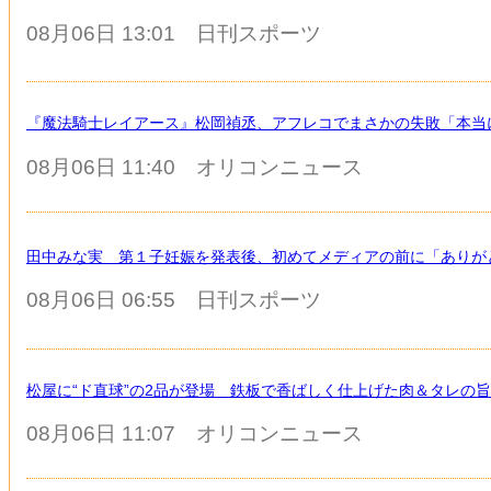
08月06日 13:01
日刊スポーツ
『魔法騎士レイアース』松岡禎丞、アフレコでまさかの失敗「本当
08月06日 11:40
オリコンニュース
田中みな実 第１子妊娠を発表後、初めてメディアの前に「ありが
08月06日 06:55
日刊スポーツ
松屋に“ド直球”の2品が登場 鉄板で香ばしく仕上げた肉＆タレの
08月06日 11:07
オリコンニュース