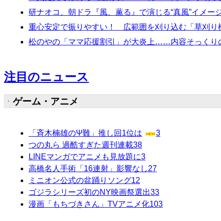
研ナオコ、朝ドラ『風、薫る』で演じる“真風”イメー
重心安定で振りやすい！ 広範囲を刈り込む「草刈り機」
松のやの「ママ応援割引」が大炎上……内容そっくりの
注目のニュース
ゲーム・アニメ
「斉木楠雄のΨ難」推し回1位は
3
つの丸ら 過酷すぎた週刊連載
38
LINEマンガでアニメも見放題に
3
高橋名人手術「16連射」影響なし
27
ミニオン公式の盆踊りソング
12
ゴジラシリーズ初のNY映画祭選出
33
漫画「もちづきさん」TVアニメ化
103