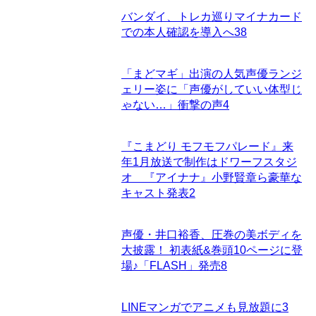
バンダイ、トレカ巡りマイナカード
での本人確認を導入へ
38
「まどマギ」出演の人気声優ランジ
ェリー姿に「声優がしていい体型じ
ゃない…」衝撃の声
4
『こまどり モフモフパレード』来
年1月放送で制作はドワーフスタジ
オ 『アイナナ』小野賢章ら豪華な
キャスト発表
2
声優・井口裕香、圧巻の美ボディを
大披露！ 初表紙&巻頭10ページに登
場♪「FLASH」発売
8
LINEマンガでアニメも見放題に
3