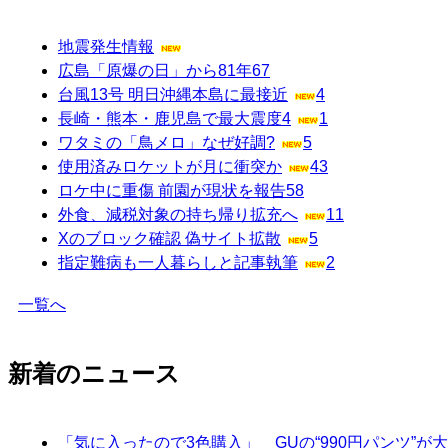
地震発生情報
広島「原爆の日」から81年
67
台風13号 明日沖縄本島に最接近
4
長崎・熊本・鹿児島で最大震度4
1
ワタミの「鳥メロ」なぜ好調?
5
使用済みロケットが月に衝突か
43
ロケ中に重傷 前園が現状を報告
58
外食、減税対象の持ち帰り拡充へ
11
Xのブロック確認 偽サイト拡散
5
指定難病も一人暮らしと記事執筆
2
一覧へ
新着のニュース
「気に入ったので3色購入」 GUの“990円パンツ