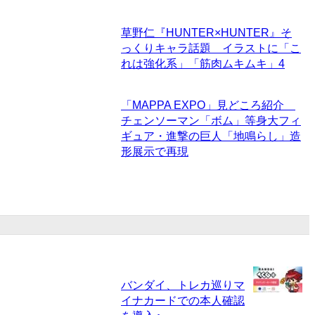
草野仁『HUNTER×HUNTER』そ
っくりキャラ話題 イラストに「こ
れは強化系」「筋肉ムキムキ」
4
「MAPPA EXPO」見どころ紹介
チェンソーマン「ボム」等身大フィ
ギュア・進撃の巨人「地鳴らし」造
形展示で再現
バンダイ、トレカ巡りマ
イナカードでの本人確認