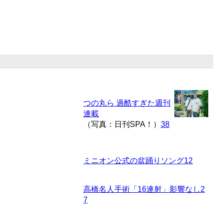
つの丸ら 過酷すぎた週刊
連載
（写真：日刊SPA！）
38
ミニオン公式の盆踊りソング
12
高橋名人手術「16連射」影響なし
2
7