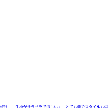
”が大好評 「生地がサラサラで涼しい」「とても楽でスタイルも