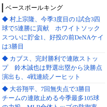
ベースボールキング
◆ 村上宗隆、今季3度目の1試合3四
球で5連勝に貢献 ホワイトソック
スついに貯金1、好投の前DeNAケイ
は3勝目
◆ カブス、完封勝利で連敗ストッ
プ 鈴木誠也は野選出塁から決勝点
演出も、4戦連続ノーヒット
◆ 大谷翔平、7回無失点で3勝目
チームの連敗止める今季最多105球