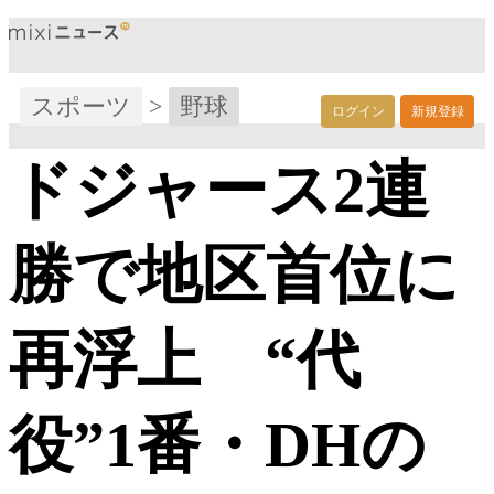
スポーツ
>
野球
ログイン
新規登録
ドジャース2連
勝で地区首位に
再浮上 “代
役”1番・DHの