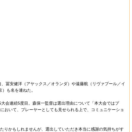
は、冨安健洋（アヤックス／オランダ）や遠藤航（リヴァプール／イ
京）も名を連ねた。
5大会連続5度目。森保一監督は選出理由について「本大会ではプ
分において、プレーヤーとしても見せられる上で、コミュニケーショ
きたりかもしれませんが、選出していただき本当に感謝の気持ちがす