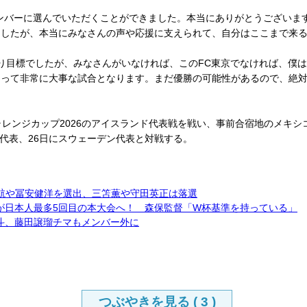
バーに選んでいただくことができました。本当にありがとうございます。
ましたが、本当にみなさんの声や応援に支えられて、自分はここまで来
り目標でしたが、みなさんがいなければ、このFC東京でなければ、僕
とって非常に大事な試合となります。まだ優勝の可能性があるので、絶
レンジカップ2026のアイスランド代表戦を戦い、事前合宿地のメキ
ア代表、26日にスウェーデン代表と対戦する。
藤航や冨安健洋を選出、三笘薫や守田英正は落選
が日本人最多5回目の本大会へ！ 森保監督「W杯基準を持っている」
斗、藤田譲瑠チマもメンバー外に
つぶやきを見る (
3
)