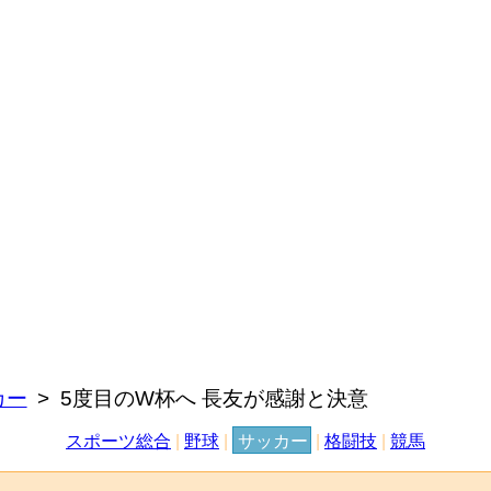
カー
5度目のW杯へ 長友が感謝と決意
スポーツ総合
|
野球
|
サッカー
|
格闘技
|
競馬