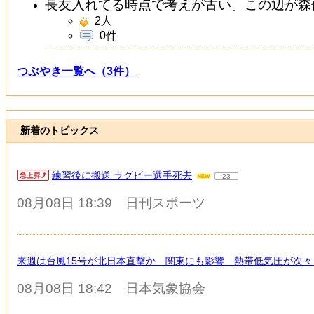
長友入れてる時点で考えが古い。この辺が森
2
人
0件
つぶやき一覧へ（3件）
新着のトピックス
練習後に搬送 ラグビー選手死去
23
08月08日 18:39
日刊スポーツ
来週は台風15号が北日本直撃か 関東にも影響 熱帯低気圧が次々
08月08日 18:42
日本気象協会