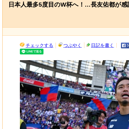
日本人最多5度目のW杯へ！…長友佑都が
チェックする
つぶやく
日記を書く