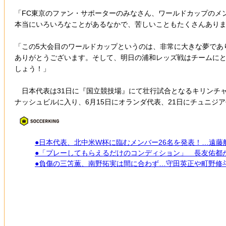
「FC東京のファン・サポーターのみなさん、ワールドカップのメン
本当にいろいろなことがあるなかで、苦しいこともたくさんあり
「この5大会目のワールドカップというのは、非常に大きな夢であ
ありがとうございます。そして、明日の浦和レッズ戦はチームに
しょう！」
日本代表は31日に『国立競技場』にて壮行試合となるキリンチャ
ナッシュビルに入り、6月15日にオランダ代表、21日にチュニジ
●日本代表、北中米W杯に臨むメンバー26名を発表！…遠
●「プレーしてもらえるだけのコンディション」 長友佑都
●負傷の三笘薫、南野拓実は間に合わず…守田英正や町野修