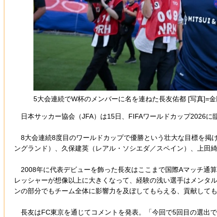
5大会連続でW杯のメンバーに名を連ねた長友佑都 [写真]=
日本サッカー協会（JFA）は15日、FIFAワールドカップ2026
8大会連続8度目のワールドカップで優勝という壮大な目標を掲げ
ングランド）、久保建英（レアル・ソシエダ／スペイン）、上田綺
2008年に代表デビューを飾った長友はここまで国際Aマッチ通
レッシャーが想像以上に大きくなって、経験の浅い選手はメンタ
ンの部分でもチーム全体に影響力を及ぼしてもらえる、貢献して
長友はFC東京を通じてコメントを発表。「今回で5回目の選出