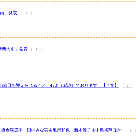
大雨」発表
1
時間大雨」発表
2
の節目を迎えられること、心より感謝しております」【全文】
1
奈＆板倉滉選手・田中みな実＆亀梨和也・新木優子＆中島裕翔ほか
1