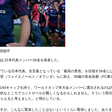
金田慎平
に臨む日本代表メンバー26名を発表した。
ている日本代表。合言葉となっている「最高の景色」を目指す26名に
世（フェイエノールト／オランダ）らに加え、39歳の長友佑都（FC東
算144キャップを誇り、ワールドカップ本大会メンバーに選出されるのは
ル的なところでコントロールが難しくなるかもしれません。そういう部
もらえると考えました」と明かしている。
ですが、こんなに緊張したことはないというくらい緊張しました。あり