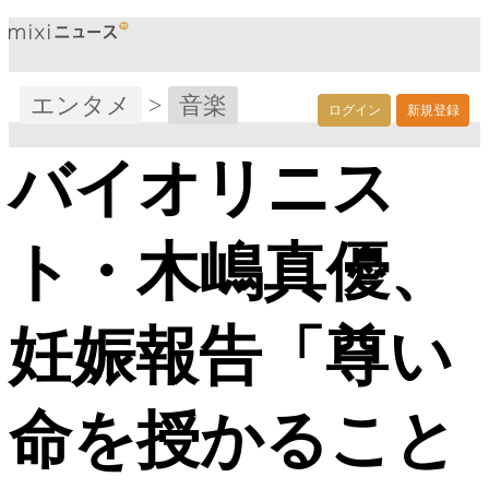
エンタメ
>
音楽
ログイン
新規登録
バイオリニス
ト・木嶋真優、
妊娠報告「尊い
命を授かること