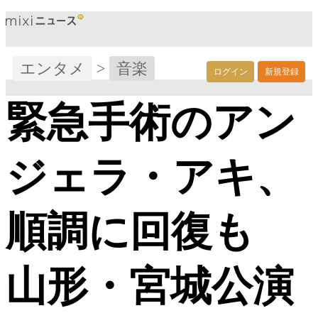
エンタメ
>
音楽
ログイン
新規登録
緊急手術のアン
ジェラ・アキ、
順調に回復も
山形・宮城公演