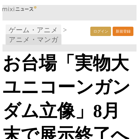
ゲーム・アニメ
>
ログイン
新規登録
アニメ・マンガ
お台場「実物大
ユニコーンガン
ダム立像」8月
末で展示終了へ