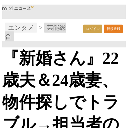
エンタメ
>
芸能総
ログイン
新規登録
合
『新婚さん』22
歳夫＆24歳妻、
物件探しでトラ
ブル→担当者の