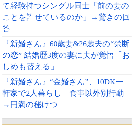
て経験持つシングル同士「前の妻の
ことを許せているのか」→驚きの回
答
『新婚さん』60歳妻&26歳夫の“禁断
の恋” 結婚歴3度の妻に夫が覚悟「お
しめも替える」
『新婚さん』“金婚さん”、10DK一
軒家で2人暮らし 食事以外別行動
→円満の秘けつ