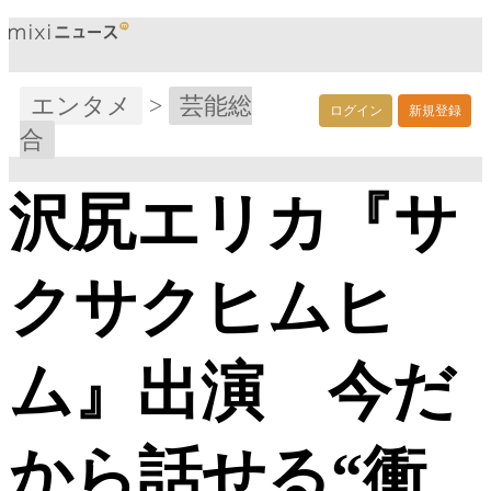
エンタメ
>
芸能総
ログイン
新規登録
合
沢尻エリカ『サ
クサクヒムヒ
ム』出演 今だ
から話せる“衝