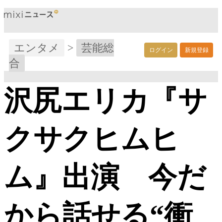
エンタメ
>
芸能総
ログイン
新規登録
合
沢尻エリカ『サ
クサクヒムヒ
ム』出演 今だ
から話せる“衝