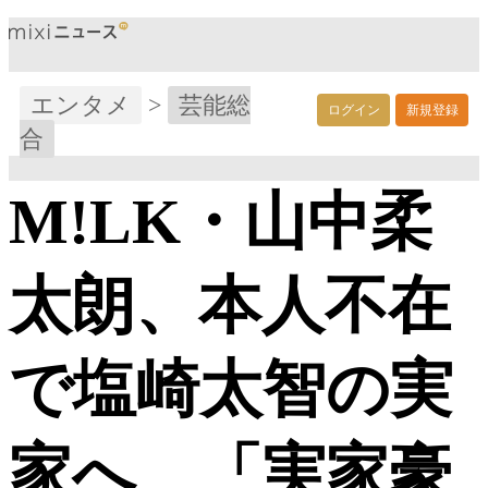
エンタメ
>
芸能総
ログイン
新規登録
合
M!LK・山中柔
太朗、本人不在
で塩崎太智の実
家へ 「実家豪