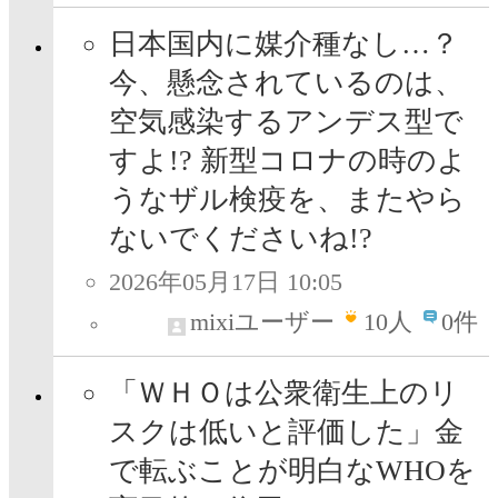
日本国内に媒介種なし…？
今、懸念されているのは、
空気感染するアンデス型で
すよ!? 新型コロナの時のよ
うなザル検疫を、またやら
ないでくださいね!?
2026年05月17日 10:05
mixiユーザー
10
人
0件
「ＷＨＯは公衆衛生上のリ
スクは低いと評価した」金
で転ぶことが明白なWHOを