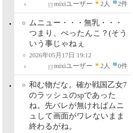
mixiユーザー
2
人
2件
ムニュー・・・無乳・・・
つまり、ぺったんこ？(そう
いう事じゃねぇ
2026年05月17日 19:12
mixiユーザー
2
人
0件
和む物だな。確か戦国乙女7
のラッシュのspであった
ね。先バレが無ければムニ
ュして画面がワレないまま
終わるがね。