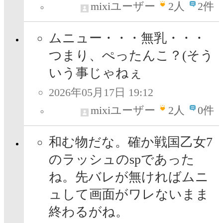
mixiユーザー
2
人
2件
ムニュー・・・無乳・・・
つまり、ぺったんこ？(そう
いう事じゃねぇ
2026年05月17日 19:12
mixiユーザー
2
人
0件
和む物だな。確か戦国乙女7
のラッシュのspであった
ね。先バレが無ければムニ
ュして画面がワレないまま
終わるがね。