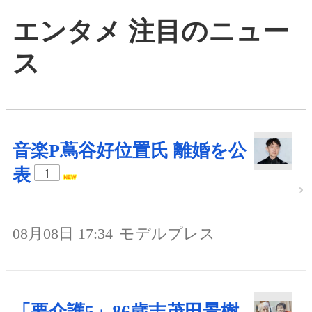
エンタメ 注目のニュー
ス
音楽P蔦谷好位置氏 離婚を公
表
1
08月08日 17:34
モデルプレス
「要介護5」86歳志茂田景樹