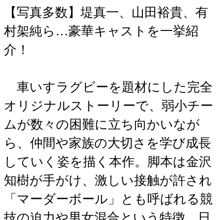
【写真多数】堤真一、山田裕貴、有
村架純ら…豪華キャストを一挙紹
介！
車いすラグビーを題材にした完全
オリジナルストーリーで、弱小チー
ムが数々の困難に立ち向かいなが
ら、仲間や家族の大切さを学び成長
していく姿を描く本作。脚本は金沢
知樹が手がけ、激しい接触が許され
「マーダーボール」とも呼ばれる競
技の迫力や男女混合という特徴、日