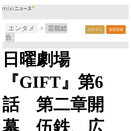
エンタメ
>
芸能総
ログイン
新規登録
合
日曜劇場
『GIFT』第6
話 第二章開
幕 伍鉄、広