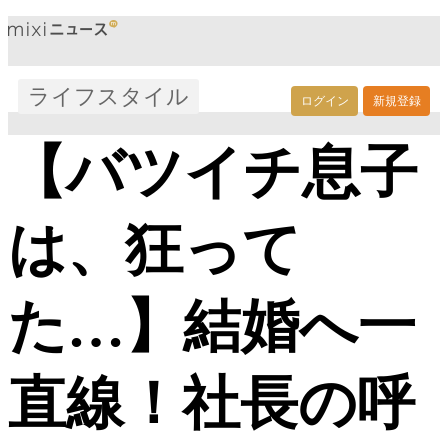
ライフスタイル
ログイン
新規登録
【バツイチ息子
は、狂って
た…】結婚へ一
直線！社長の呼