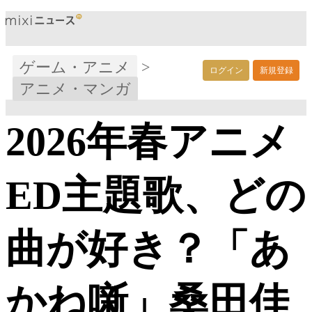
ゲーム・アニメ
>
ログイン
新規登録
アニメ・マンガ
2026年春アニメ
ED主題歌、どの
曲が好き？「あ
かね噺」桑田佳