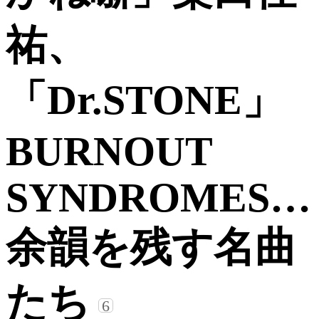
祐、
「Dr.STONE」
BURNOUT
SYNDROMES…
余韻を残す名曲
たち
6