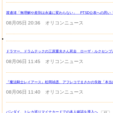
渡邊渚「無理解や差別は永遠に変わらない」 PTSD公表への思い
08月05日 20:36
オリコンニュース
ドラマー、ドラムテックの三原重夫さん死去 ローザ・ルクセンブ
08月06日 11:45
オリコンニュース
『魔法騎士レイアース』松岡禎丞、アフレコでまさかの失敗「本当
08月06日 11:40
オリコンニュース
バンダイ、トレカ巡りマイナカードでの本人確認を導入へ
43