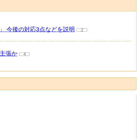
」 今後の対応3点などを説明
2
の主張か
4