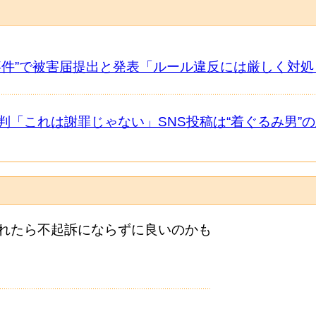
件”で被害届提出と発表「ルール違反には厳しく対処
「これは謝罪じゃない」SNS投稿は“着ぐるみ男”
れたら不起訴にならずに良いのかも