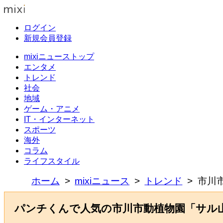
ログイン
新規会員登録
mixiニューストップ
エンタメ
トレンド
社会
地域
ゲーム・アニメ
IT・インターネット
スポーツ
海外
コラム
ライフスタイル
ホーム
mixiニュース
トレンド
市川
パンチくんで人気の市川市動植物園「サル