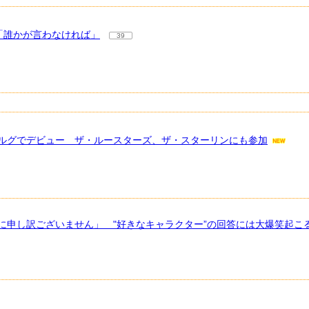
「誰かが言わなければ」
39
ルグでデビュー ザ・ルースターズ、ザ・スターリンにも参加
に申し訳ございません」 "好きなキャラクター”の回答には大爆笑起こ