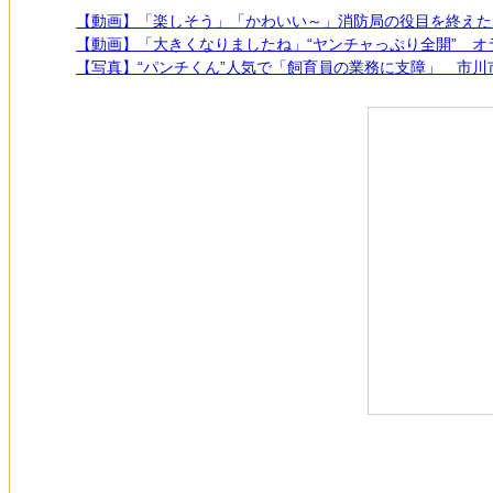
【動画】「楽しそう」「かわいい～」消防局の役目を終えた
【動画】「大きくなりましたね」“ヤンチャっぷり全開” 
【写真】“パンチくん”人気で「飼育員の業務に支障」 市