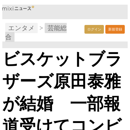
エンタメ
>
芸能総
ログイン
新規登録
合
ビスケットブラ
ザーズ原田泰雅
が結婚 一部報
道受けてコンビ