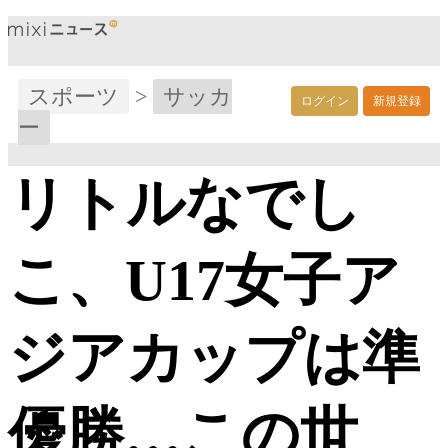
スポーツ
>
サッカ
ログイン
新規登録
ー
リトルなでし
こ、U17女子ア
ジアカップは準
優勝…この世