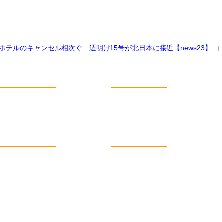
ホテルのキャンセル相次ぐ 週明け15号が北日本に接近【news23】