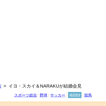
技
イヨ・スカイ＆NARAKUが結婚会見
スポーツ総合
|
野球
|
サッカー
|
格闘技
|
競馬