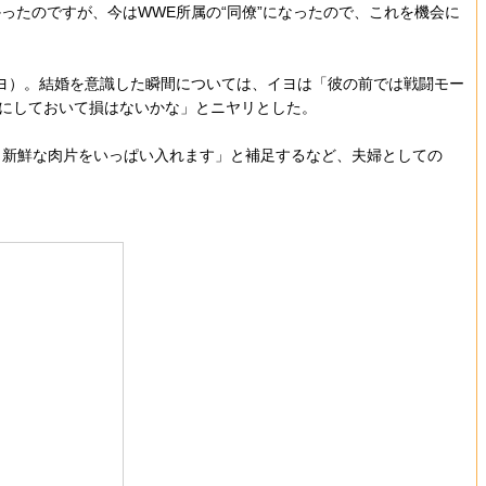
たのですが、今はWWE所属の“同僚”になったので、これを機会に
ヨ）。結婚を意識した瞬間については、イヨは「彼の前では戦闘モー
方にしておいて損はないかな」とニヤリとした。
と新鮮な肉片をいっぱい入れます」と補足するなど、夫婦としての