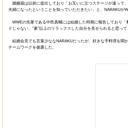
婚姻届は以前に提出しており「お互いに立つステージが違って、レ
夫婦になったということを知っていただきたい」と、NARAKUが
WWEの先輩である中邑真輔には結婚した時期に報告しており「
ドじゃない、“素”以上のリラックスした自分を見せられると思って
結婚会見でも言葉少ななNARAKUだったが、好きな手料理を聞
チームワークを披露した。