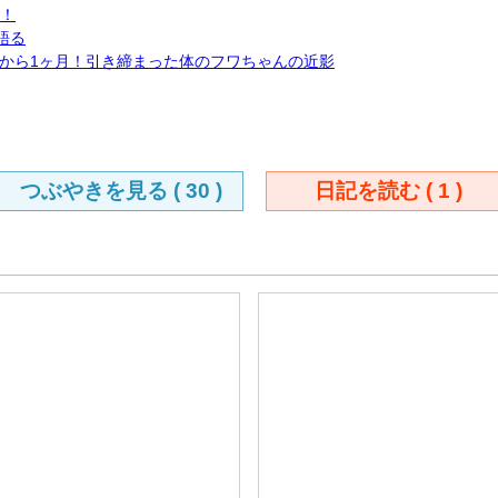
イ！
語る
から1ヶ月！引き締まった体のフワちゃんの近影
つぶやきを見る (
30
)
日記を読む (
1
)