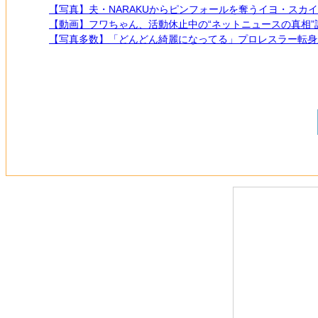
【写真】夫・NARAKUからピンフォールを奪うイヨ・スカ
【動画】フワちゃん、活動休止中の“ネットニュースの真相”
【写真多数】「どんどん綺麗になってる」プロレスラー転身