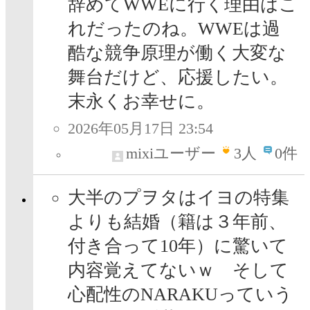
辞めてWWEに行く理由はこ
れだったのね。WWEは過
酷な競争原理が働く大変な
舞台だけど、応援したい。
末永くお幸せに。
2026年05月17日 23:54
mixiユーザー
3
人
0件
大半のプヲタはイヨの特集
よりも結婚（籍は３年前、
付き合って10年）に驚いて
内容覚えてないｗ そして
心配性のNARAKUっていう