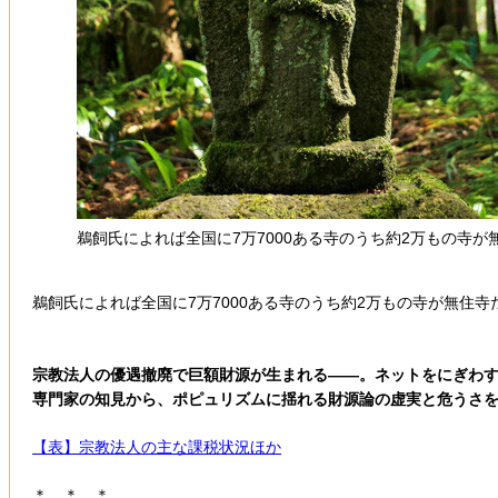
鵜飼氏によれば全国に7万7000ある寺のうち約2万もの寺
鵜飼氏によれば全国に7万7000ある寺のうち約2万もの寺が無住
宗教法人の優遇撤廃で巨額財源が生まれる――。ネットをにぎわす
専門家の知見から、ポピュリズムに揺れる財源論の虚実と危うさ
【表】宗教法人の主な課税状況ほか
＊ ＊ ＊