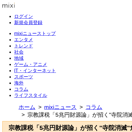
ログイン
新規会員登録
mixiニューストップ
エンタメ
トレンド
社会
地域
ゲーム・アニメ
IT・インターネット
スポーツ
海外
コラム
ライフスタイル
ホーム
mixiニュース
コラム
宗教課税「5兆円財源論」が招く"寺院消滅
宗教課税「5兆円財源論」が招く"寺院消滅