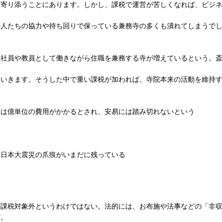
に寄り添うことにあります。しかし、課税で運営が苦しくなれば、ビジ
の人たちの協力や持ち回りで保っている兼務寺の多くも潰れてしまうで
会社員や教員として働きながら住職を兼務する寺が増えているという。
ていきます。そうした中で重い課税が加われば、寺院本来の活動を維持
には億単位の費用がかかるとされ、安易には踏み切れないという
東日本大震災の爪痕がいまだに残っている
が課税対象外というわけではない。法的には、お布施や法事などの「非
だ。