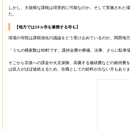
しかし、大規模な課税は現実的に可能なのか。そして実施された場
た。
【地方では14ヵ寺を兼務する寺も】
現場の寺院は課税強化の議論をどう受け止めているのか。関西地
「うちの檀家数は90軒です。護持会費や葬儀、法事、さらに駐車
そこから宗派への課金や火災保険、高騰する修繕費などの維持費を
は収入がほぼ途絶えるため、住職としての給料が出ない月もあり