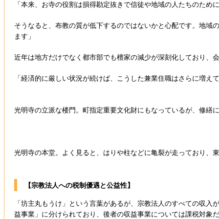
「本来、お寺の役割は損得勘定抜きで信徒や地域の人たちのため
そうなると、布教の質が低下するのではないかと心配です。地域
ます」
近年は地方だけでなく都市部でも檀家の減少が深刻化しており、
「経済的に厳しい状況が続けば、こうした兼業住職はさらに増え
光明寺の立派な楼門。町指定重要文化財にもなっているが、修繕
光明寺の本堂。よく見ると、はりや柱などに亀裂が走っており、
【宗教法人への税制優遇と公益性】
「坊主丸もうけ」という言葉があるが、宗教法人のすべての収入
益事業」に分けられており、後者の収益事業については課税対象