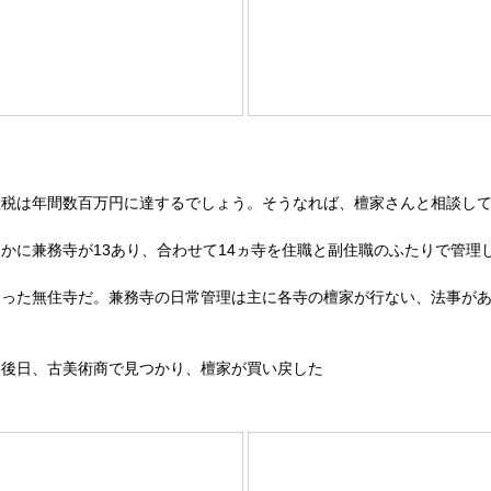
産税は年間数百万円に達するでしょう。そうなれば、檀家さんと相談し
かに兼務寺が13あり、合わせて14ヵ寺を住職と副住職のふたりで管理
なった無住寺だ。兼務寺の日常管理は主に各寺の檀家が行ない、法事が
、後日、古美術商で見つかり、檀家が買い戻した