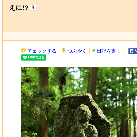
えに!?
8
チェックする
つぶやく
日記を書く