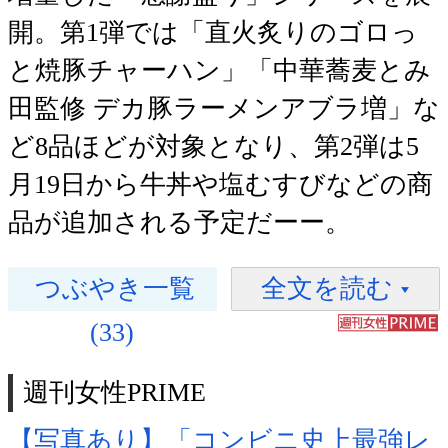
開。第1弾では「直火炙りのゴロっ
と焼豚チャーハン」「中華蕎麦とみ
田監修 デカ豚ラーメンアブラ増」な
ど8品ほどが対象となり、第2弾は5
月19日から牛丼や塩むすびなどの商
品が追加される予定だーー。
つぶやき一覧
全文を読む
(33)
週刊女性PRIME
【写真あり】「コンビニ史上最強レ