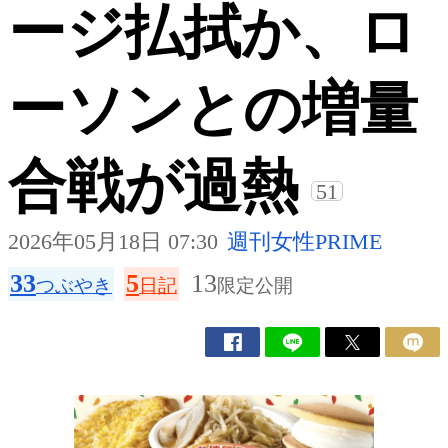
ージ払拭か、ロ
ーソンとの増量
合戦が過熱
51
2026年05月18日 07:30
週刊女性PRIME
33
5
13
つぶやき
日記
限定公開