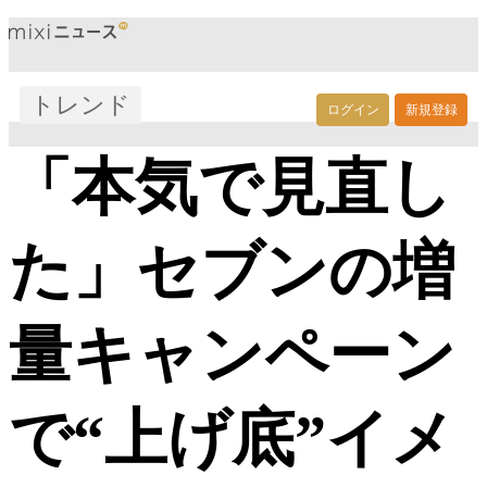
トレンド
ログイン
新規登録
「本気で見直し
た」セブンの増
量キャンペーン
で“上げ底”イメ