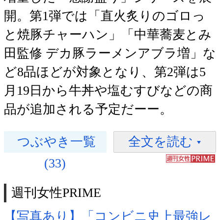
開。第1弾では「直火炙りのゴロっ
と焼豚チャーハン」「中華蕎麦とみ
田監修 デカ豚ラーメンアブラ増」な
ど8品ほどが対象となり、第2弾は5
月19日から牛丼や塩むすびなどの商
品が追加される予定だーー。
つぶやき一覧
全文を読む
(33)
週刊女性PRIME
【写真あり】「コンビニ史上最強レ