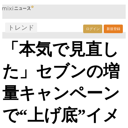
トレンド
ログイン
新規登録
「本気で見直し
た」セブンの増
量キャンペーン
で“上げ底”イメ