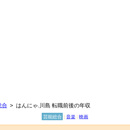
総合
はんにゃ.川島 転職前後の年収
芸能総合
|
音楽
|
映画