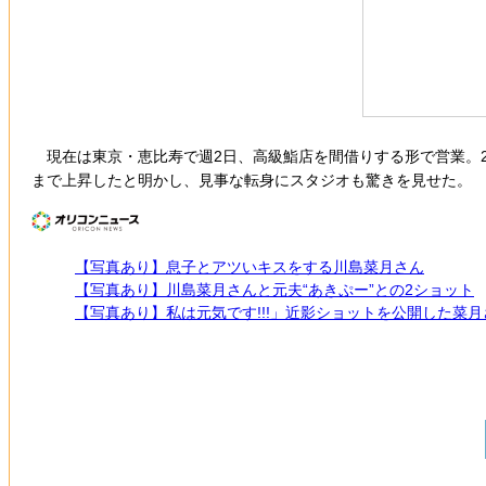
現在は東京・恵比寿で週2日、高級鮨店を間借りする形で営業。2万
まで上昇したと明かし、見事な転身にスタジオも驚きを見せた。
【写真あり】息子とアツいキスをする川島菜月さん
【写真あり】川島菜月さんと元夫“あきぷー”との2ショット
【写真あり】私は元気です!!!」近影ショットを公開した菜月