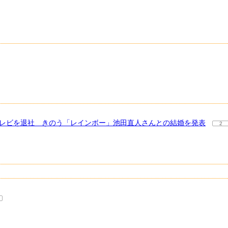
テレビを退社 きのう「レインボー」池田直人さんとの結婚を発表
2