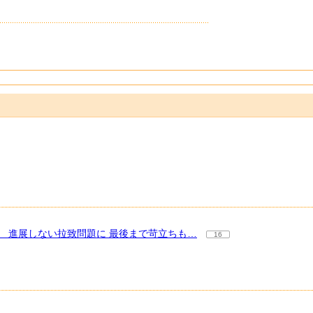
 進展しない拉致問題に 最後まで苛立ちも…
16