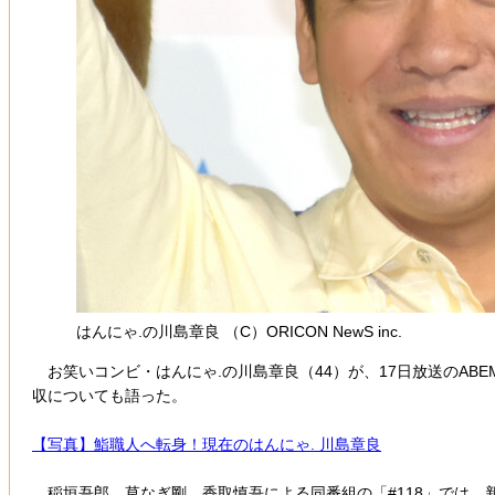
はんにゃ.の川島章良 （C）ORICON NewS inc.
お笑いコンビ・はんにゃ.の川島章良（44）が、17日放送のAB
収についても語った。
【写真】鮨職人へ転身！現在のはんにゃ. 川島章良
稲垣吾郎、草なぎ剛、香取慎吾による同番組の「#118」では、新