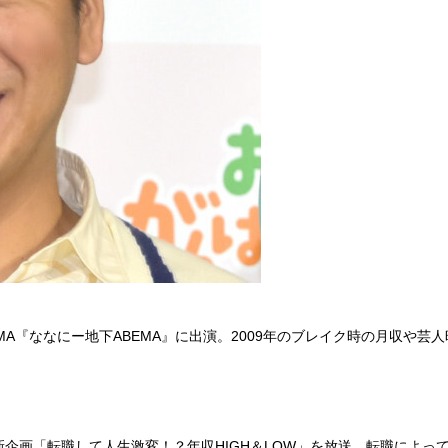
EMA『ななにー地下ABEMA』に出演。2009年のブレイク時の月収や
企画「転職して人生激変！？年収HIGH＆LOW」を放送。転職によっ