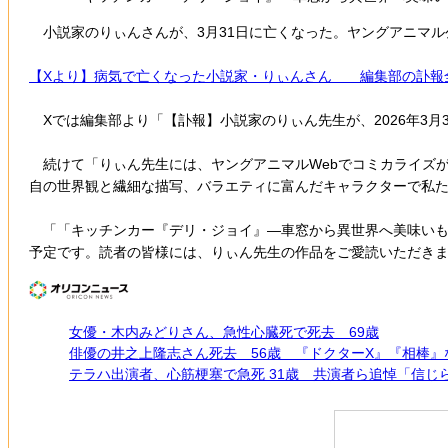
小説家のりぃんさんが、3月31日に亡くなった。ヤングアニマル公
【Xより】病気で亡くなった小説家・りぃんさん 編集部の訃報
Xでは編集部より「【訃報】小説家のりぃん先生が、2026年3
続けて「りぃん先生には、ヤングアニマルWebでコミカライズ
自の世界観と繊細な描写、バラエティに富んだキャラクターで私
「「キッチンカー『デリ・ジョイ』―車窓から異世界へ美味いも
予定です。読者の皆様には、りぃん先生の作品をご愛読いただき
女優・木内みどりさん、急性心臓死で死去 69歳
俳優の井之上隆志さん死去 56歳 『ドクターX』『相棒』
テラハ出演者、心筋梗塞で急死 31歳 共演者ら追悼「信じ