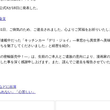
式Xが18日に発表した。
全文
月31日、ご病気のため、ご逝去されました。心よりご冥福をお祈りいた
が連載中だった「キッチンカー『デリ・ジョイ』―車窓から異世界へ美
たちを魅了してくださいました」と経歴を紹介。
の密輸販売中！―」は、生前のご本人とご遺族の意向により、漫画家の
ました事を深く感謝申し上げます。また、謹んでご逝去を報告させてい
などに出演
られない」「心苦しい」