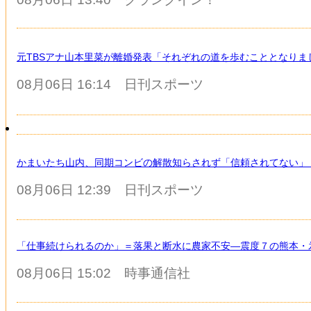
元TBSアナ山本里菜が離婚発表「それぞれの道を歩むこととなりま
08月06日 16:14
日刊スポーツ
かまいたち山内、同期コンビの解散知らされず「信頼されてない」
08月06日 12:39
日刊スポーツ
「仕事続けられるのか」＝落果と断水に農家不安―震度７の熊本・
08月06日 15:02
時事通信社