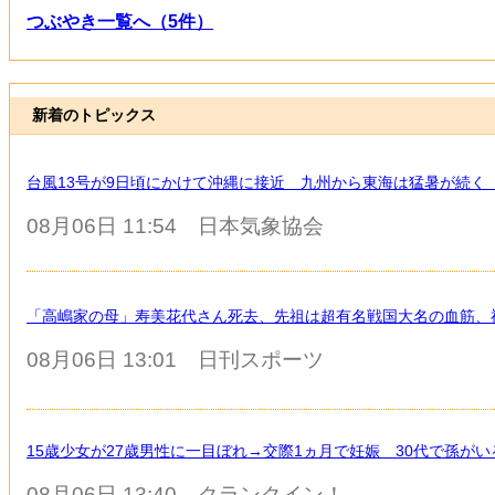
つぶやき一覧へ（5件）
新着のトピックス
台風13号が9日頃にかけて沖縄に接近 九州から東海は猛暑が続く
08月06日 11:54
日本気象協会
「高嶋家の母」寿美花代さん死去、先祖は超有名戦国大名の血筋、
08月06日 13:01
日刊スポーツ
15歳少女が27歳男性に一目ぼれ→交際1ヵ月で妊娠 30代で孫が
08月06日 13:40
クランクイン！