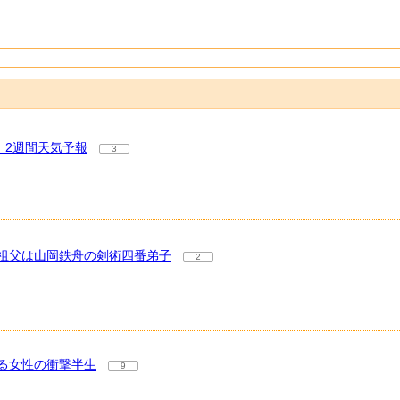
 2週間天気予報
3
祖父は山岡鉄舟の剣術四番弟子
2
いる女性の衝撃半生
9