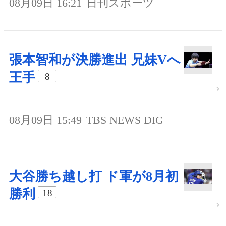
08月09日 16:21
日刊スポーツ
張本智和が決勝進出 兄妹Vへ
王手
8
08月09日 15:49
TBS NEWS DIG
大谷勝ち越し打 ド軍が8月初
勝利
18