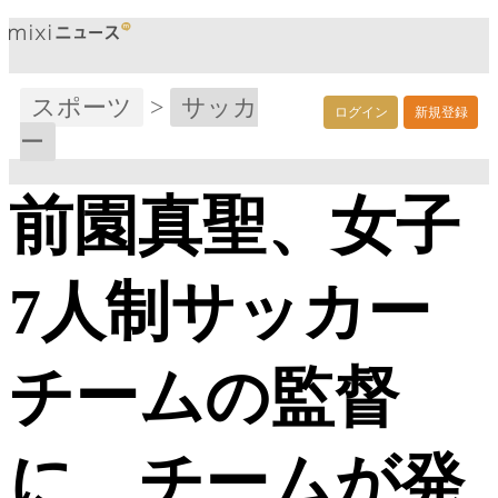
スポーツ
>
サッカ
ログイン
新規登録
ー
前園真聖、女子
7人制サッカー
チームの監督
に チームが発