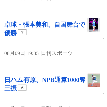
卓球・張本美和、自国舞台で
優勝
7
08月09日 19:35
日刊スポーツ
日ハム有原、NPB通算1000奪
三振
6