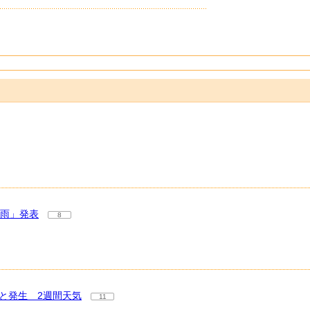
大雨」発表
8
と発生 2週間天気
11