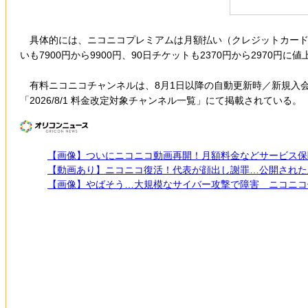
具体的には、ニコニコプレミアムは月額払い（クレジットカード・あと払い・
いも7900円から9900円、90日チケットも2370円から2970円に
有料ニコニコチャンネルは、8月1日以降の自動更新時／新規入
「2026/8/1 料金改定対象チャンネル一覧」にて掲載されている。
【画像】ついにニコニコ動画再開！月額料金などサービス保
【動画あり】ニコニコ復活！代表が顔出し謝罪…公開された
【画像】やばそう…大規模なサイバー攻撃で障害 ニコニコ