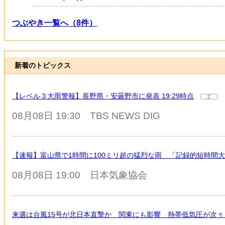
つぶやき一覧へ（8件）
新着のトピックス
【レベル３大雨警報】長野県・安曇野市に発表 19:29時点
2
08月08日 19:30
TBS NEWS DIG
【速報】富山県で1時間に100ミリ超の猛烈な雨 「記録的短時間
08月08日 19:00
日本気象協会
来週は台風15号が北日本直撃か 関東にも影響 熱帯低気圧が次々