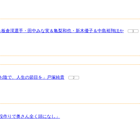
奈＆板倉滉選手・田中みな実＆亀梨和也・新木優子＆中島裕翔ほか
3
お陰で、人生の節目を」戸塚純貴
2
役作りで奥さん全く頭になし」