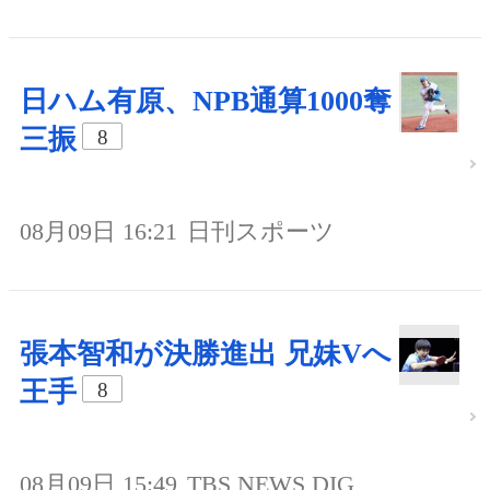
日ハム有原、NPB通算1000奪
三振
8
08月09日 16:21
日刊スポーツ
張本智和が決勝進出 兄妹Vへ
王手
8
08月09日 15:49
TBS NEWS DIG