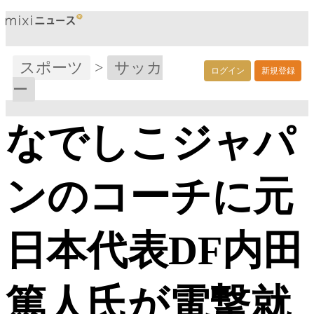
スポーツ
>
サッカ
ログイン
新規登録
ー
なでしこジャパ
ンのコーチに元
日本代表DF内田
篤人氏が電撃就