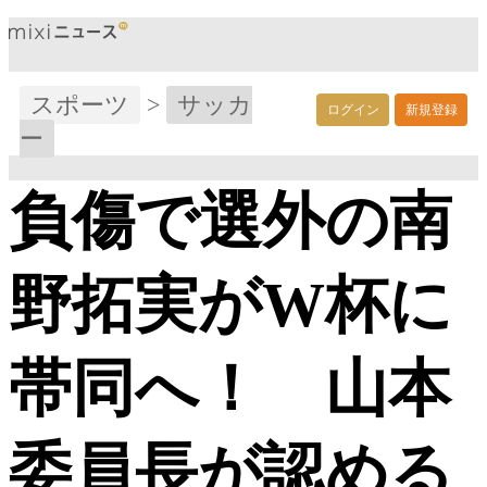
スポーツ
>
サッカ
ログイン
新規登録
ー
負傷で選外の南
野拓実がW杯に
帯同へ！ 山本
委員長が認める