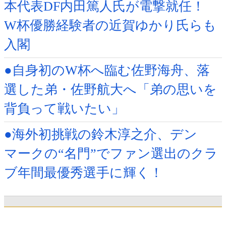
本代表DF内田篤人氏が電撃就任！
W杯優勝経験者の近賀ゆかり氏らも
入閣
●自身初のW杯へ臨む佐野海舟、落
選した弟・佐野航大へ「弟の思いを
背負って戦いたい」
●海外初挑戦の鈴木淳之介、デン
マークの“名門”でファン選出のクラ
ブ年間最優秀選手に輝く！