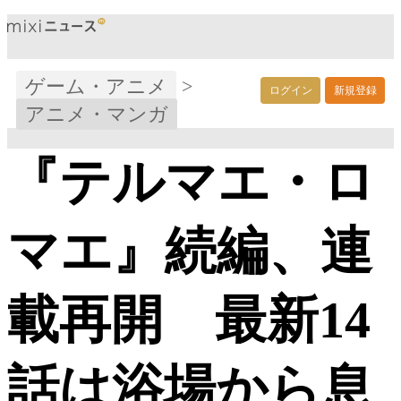
ゲーム・アニメ
>
ログイン
新規登録
アニメ・マンガ
『テルマエ・ロ
マエ』続編、連
載再開 最新14
話は浴場から息