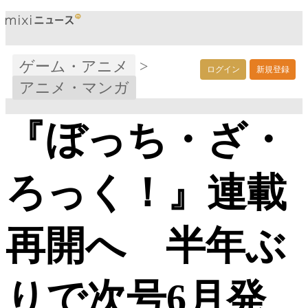
ゲーム・アニメ
>
ログイン
新規登録
アニメ・マンガ
『ぼっち・ざ・
ろっく！』連載
再開へ 半年ぶ
りで次号6月発