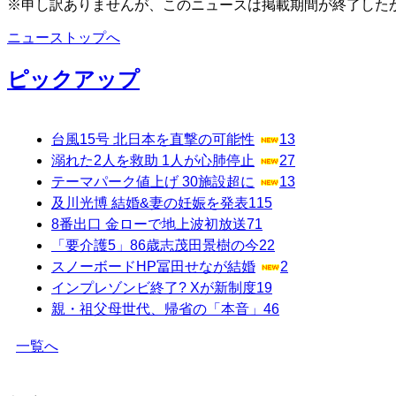
※申し訳ありませんが、このニュースは掲載期間が終了した
ニューストップへ
ピックアップ
台風15号 北日本を直撃の可能性
13
溺れた2人を救助 1人が心肺停止
27
テーマパーク値上げ 30施設超に
13
及川光博 結婚&妻の妊娠を発表
115
8番出口 金ローで地上波初放送
71
「要介護5」86歳志茂田景樹の今
22
スノーボードHP冨田せなが結婚
2
インプレゾンビ終了? Xが新制度
19
親・祖父母世代、帰省の「本音」
46
一覧へ