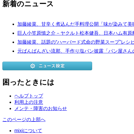
新着のニュース
加藤綾菜、甘辛く煮込んだ手料理公開「味が染みて美
巨人小笠原慎之介－ヤクルト松本健吾、日本ハム有原
加藤綾菜、話題の“ハーバード式命の野菜スープ”レシ
元ばんばんざい流那、手作り塩パン披露「パン屋さん
困ったときには
ヘルプトップ
利用上の注意
メンテ・障害のお知らせ
このページの上部へ
mixiについて