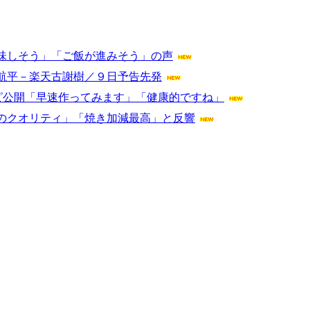
味しそう」「ご飯が進みそう」の声
航平－楽天古謝樹／９日予告先発
ピ公開「早速作ってみます」「健康的ですね」
のクオリティ」「焼き加減最高」と反響