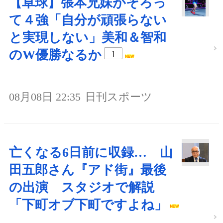
【卓球】張本兄妹がそろっ
て４強「自分が頑張らない
と実現しない」美和＆智和
のW優勝なるか
1
08月08日 22:35
日刊スポーツ
亡くなる6日前に収録… 山
田五郎さん『アド街』最後
の出演 スタジオで解説
「下町オブ下町ですよね」