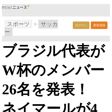
スポーツ
>
サッカ
ログイン
新規登録
ー
ブラジル代表が
W杯のメンバー
26名を発表！
ネイマールが4