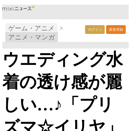
ゲーム・アニメ
>
ログイン
新規登録
アニメ・マンガ
ウエディング水
着の透け感が麗
しい…♪「プリ
ズマ☆イリヤ」