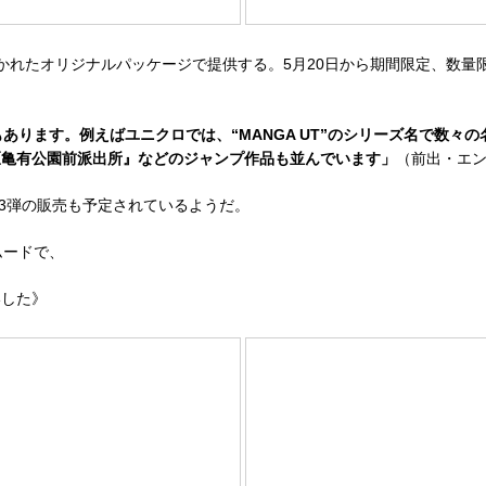
れたオリジナルパッケージで提供する。5月20日から期間限定、数量
あります。例えばユニクロでは、“MANGA UT”のシリーズ名で数々
区亀有公園前派出所』などのジャンプ作品も並んでいます」
（前出・エ
3弾の販売も予定されているようだ。
ムードで、
いした》