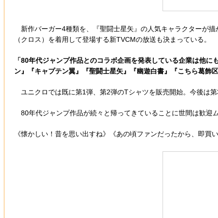
新作バーガー4種類を、『聖闘士星矢』の人気キャラクターが描か
（クロス）を着用して登場する新TVCMの放送も決まっている。
「80年代ジャンプ作品とのコラボ企画を発表している企業は他にも
ン』『キャプテン翼』『聖闘士星矢』『幽遊白書』『こちら葛飾
ユニクロでは既に第1弾、第2弾のTシャツを販売開始。今後は第
80年代ジャンプ作品が続々と帰ってきていることに世間は歓迎
《懐かしい！昔を思い出すね》《あの頃ファンだったから、即買