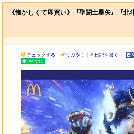
《懐かしくて即買い》『聖闘士星矢』『北
チェックする
つぶやく
日記を書く