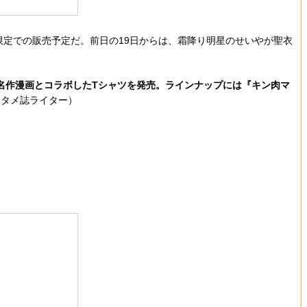
限定での販売予定だ。前日の19日からは、霜降り明星のせいやが聖衣
の名作漫画とコラボしたTシャツを発売。ラインナップには『キン肉マ
ンタメ誌ライター）