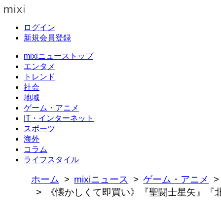
ログイン
新規会員登録
mixiニューストップ
エンタメ
トレンド
社会
地域
ゲーム・アニメ
IT・インターネット
スポーツ
海外
コラム
ライフスタイル
ホーム
mixiニュース
ゲーム・アニメ
《懐かしくて即買い》『聖闘士星矢』『北