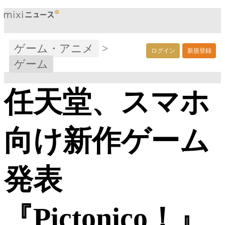
ゲーム・アニメ
>
ログイン
新規登録
ゲーム
任天堂、スマホ
向け新作ゲーム
発表
『Pictonico！』