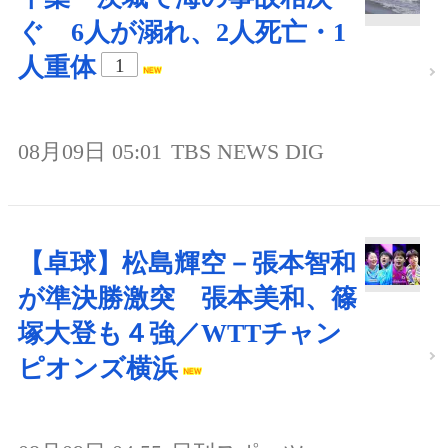
ぐ 6人が溺れ、2人死亡・1
人重体
1
08月09日 05:01
TBS NEWS DIG
【卓球】松島輝空－張本智和
が準決勝激突 張本美和、篠
塚大登も４強／WTTチャン
ピオンズ横浜