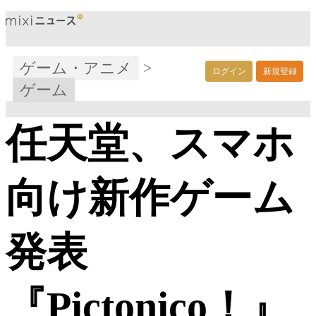
ゲーム・アニメ
>
ログイン
新規登録
ゲーム
任天堂、スマホ
向け新作ゲーム
発表
『Pictonico！』